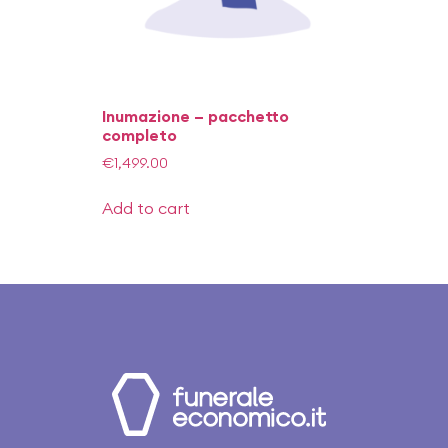
Inumazione – pacchetto
completo
€
1,499.00
Add to cart