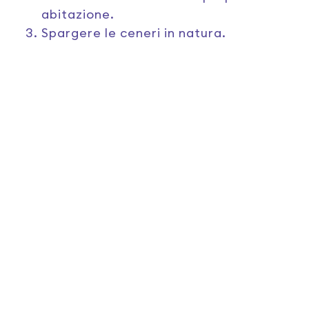
abitazione.
Spargere le ceneri in natura.
I nostri pacchetti a
confronto
Confronta i costi iniziali di ogni pacchetto, cosa è
incluso e cosa può essere aggiunto all’interno di ogni
singolo pacchetto.