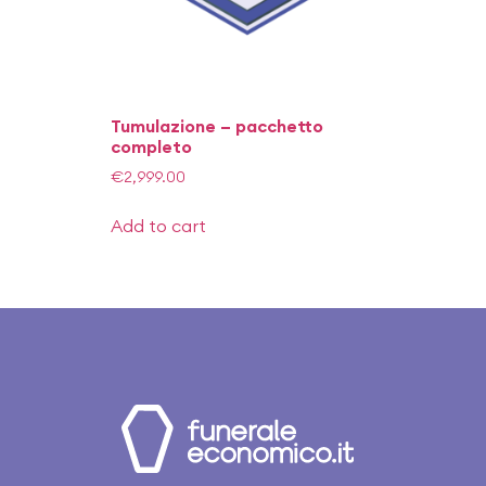
Tumulazione – pacchetto
completo
€
2,999.00
Add to cart